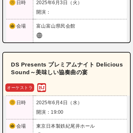
日時
2025年6月3日（火）
開演：
会場
富山
富山県民会館
DS Presents プレミアムナイト Delicious
Sound～美味しい協奏曲の宴
オーケストラ
日時
2025年6月4日（水）
開演：19:00
会場
東京
日本製鉄紀尾井ホール