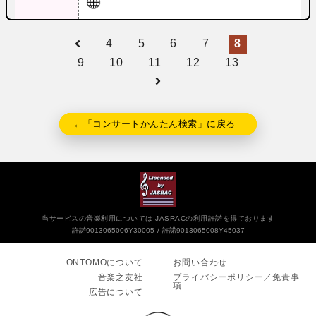
4
5
6
7
8
9
10
11
12
13
←「コンサートかんたん検索」に戻る
当サービスの音楽利用については JASRACの利用許諾を得ております
許諾9013065006Y30005
許諾9013065008Y45037
ONTOMOについて
お問い合わせ
音楽之友社
プライバシーポリシー／免責事
項
広告について