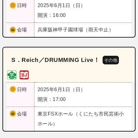
日時
2025年6月1日（日）
開演：16:00
会場
兵庫
阪神甲子園球場（雨天中止）
S．Reich／DRUMMING Live！
その他
日時
2025年6月1日（日）
開演：17:00
会場
東京
FSXホール（くにたち市民芸術小
ホール）