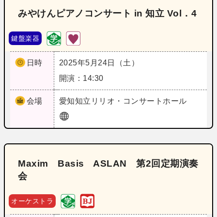
みやけんピアノコンサート in 知立 Vol．4
鍵盤楽器
日時
2025年5月24日（土）
開演：14:30
会場
愛知
知立リリオ・コンサートホール
Maxim Basis ASLAN 第2回定期演奏
会
オーケストラ