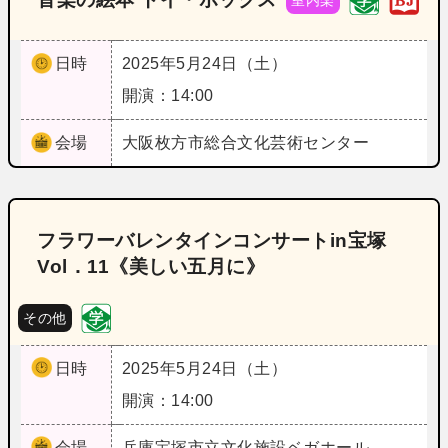
室内楽
日時
2025年5月24日（土）
開演：14:00
会場
大阪
枚方市総合文化芸術センター
フラワーバレンタインコンサートin宝塚
Vol．11《美しい五月に》
その他
日時
2025年5月24日（土）
開演：14:00
会場
兵庫
宝塚市立文化施設ベガホール