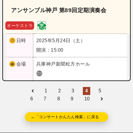
アンサンブル神戸 第89回定期演奏会
オーケストラ
日時
2025年5月24日（土）
開演：15:00
会場
兵庫
神戸新聞松方ホール
1
2
3
4
5
6
7
8
9
10
←「コンサートかんたん検索」に戻る