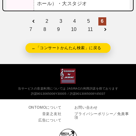
ホール）・大スタジオ
2
3
4
5
6
7
8
9
10
11
←「コンサートかんたん検索」に戻る
当サービスの音楽利用については JASRACの利用許諾を得ております
許諾9013065006Y30005
許諾9013065008Y45037
ONTOMOについて
お問い合わせ
音楽之友社
プライバシーポリシー／免責事
項
広告について