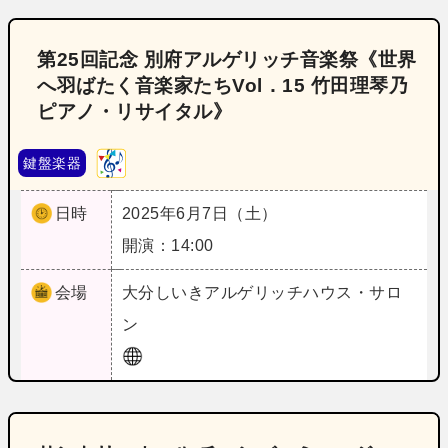
第25回記念 別府アルゲリッチ音楽祭《世界
へ羽ばたく音楽家たちVol．15 竹田理琴乃
ピアノ・リサイタル》
鍵盤楽器
日時
2025年6月7日（土）
開演：14:00
会場
大分
しいきアルゲリッチハウス・サロ
ン