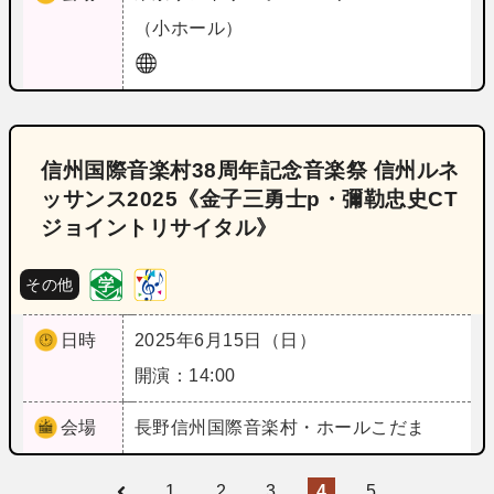
（小ホール）
信州国際音楽村38周年記念音楽祭 信州ルネ
ッサンス2025《金子三勇士p・彌勒忠史CT
ジョイントリサイタル》
その他
日時
2025年6月15日（日）
開演：14:00
会場
長野
信州国際音楽村・ホールこだま
1
2
3
4
5