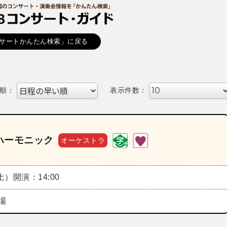
サートかんたん検索」に戻る
順：
表示件数：
ハーモニック
オーケストラ
（土）
開演：14:00
場