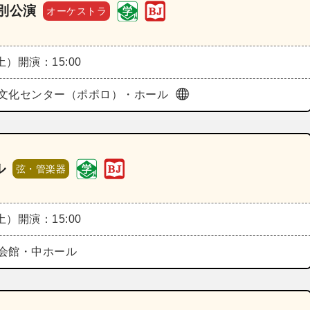
別公演
オーケストラ
（土）
開演：15:00
文化センター（ポポロ）・ホール
ル
弦・管楽器
（土）
開演：15:00
会館・中ホール