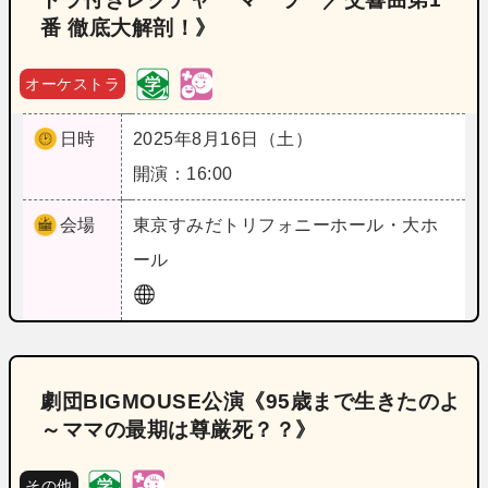
番 徹底大解剖！》
オーケストラ
日時
2025年8月16日（土）
開演：16:00
会場
東京
すみだトリフォニーホール・大ホ
ール
劇団BIGMOUSE公演《95歳まで生きたのよ
～ママの最期は尊厳死？？》
その他