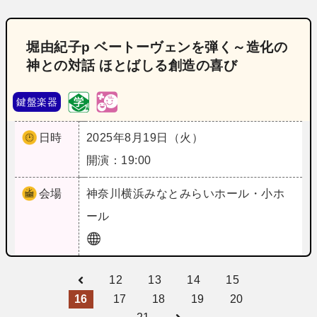
堀由紀子p ベートーヴェンを弾く～造化の
神との対話 ほとばしる創造の喜び
鍵盤楽器
日時
2025年8月19日（火）
開演：19:00
会場
神奈川
横浜みなとみらいホール・小ホ
ール
12
13
14
15
16
17
18
19
20