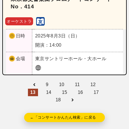
No．414
オーケストラ
日時
2025年8月3日（日）
開演：14:00
会場
東京
サントリーホール・大ホール
9
10
11
12
13
14
15
16
17
18
←「コンサートかんたん検索」に戻る