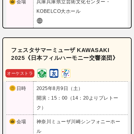
会場
兵庫
兵庫県立芸術文化センター・
KOBELCO大ホール
フェスタサマーミューザ KAWASAKI
2025《日本フィルハーモニー交響楽団》
オーケストラ
日時
2025年8月9日（土）
開演：15：00（14：20よりプレトー
ク）
会場
神奈川
ミューザ川崎シンフォニーホー
ル