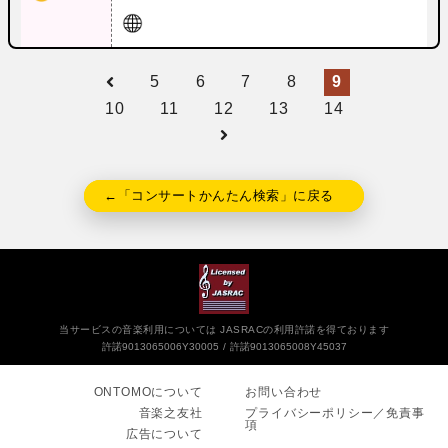
5
6
7
8
9
10
11
12
13
14
←「コンサートかんたん検索」に戻る
当サービスの音楽利用については JASRACの利用許諾を得ております
許諾9013065006Y30005
許諾9013065008Y45037
ONTOMOについて
お問い合わせ
音楽之友社
プライバシーポリシー／免責事
項
広告について