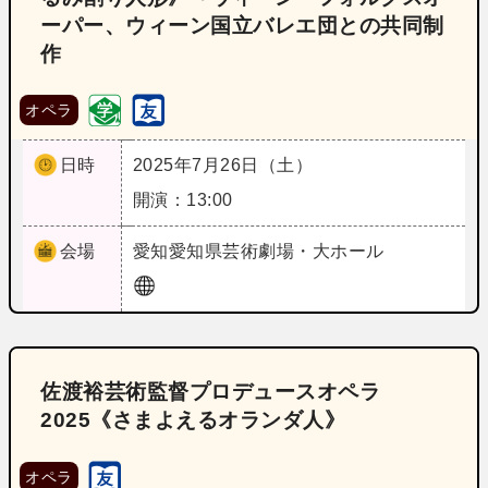
ーパー、ウィーン国立バレエ団との共同制
作
オペラ
日時
2025年7月26日（土）
開演：13:00
会場
愛知
愛知県芸術劇場・大ホール
佐渡裕芸術監督プロデュースオペラ
2025《さまよえるオランダ人》
オペラ