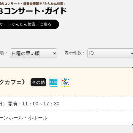
サートかんたん検索」に戻る
順：
表示件数：
ックカフェ》
その他
（日）
開演：11：00～17：30
ーンホール・小ホール