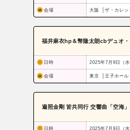
会場
大阪
ザ・カレッ
福井麻衣hp＆幣隆太朗cbデュオ
日時
2025年7月9日（
会場
東京
王子ホー
遍照金剛 皆共同行 交響曲「空海
日時
2025年7月9日（