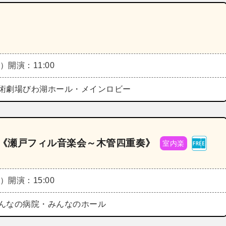
水）
開演：11:00
術劇場びわ湖ホール・メインロビー
5《瀬戸フィル音楽会～木管四重奏》
室内楽
金）
開演：15:00
んなの病院・みんなのホール