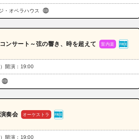
ジ・オペラハウス
・コンサート～弦の響き、時を超えて
室内楽
水）
開演：19:00
ル
」演奏会
オーケストラ
水）
開演：19:00