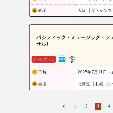
会場
大阪
ザ・シンフ
パシフィック・ミュージック・フェ
サル》
オーケストラ
日時
2025年7月11日
会場
北海道
札幌コン
1
2
3
4