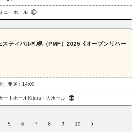
ォニーホール
スティバル札幌（PMF）2025《オープンリハー
（金）
開演：14:00
サートホールKitara・大ホール
5
6
7
8
9
10