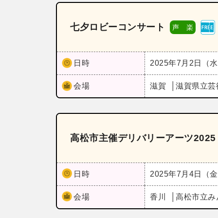
七夕ロビーコンサート
声 楽
日時
2025年7月2日（
会場
滋賀
滋賀県立芸
高松市主催デリバリーアーツ202
日時
2025年7月4日（
会場
香川
高松市立み