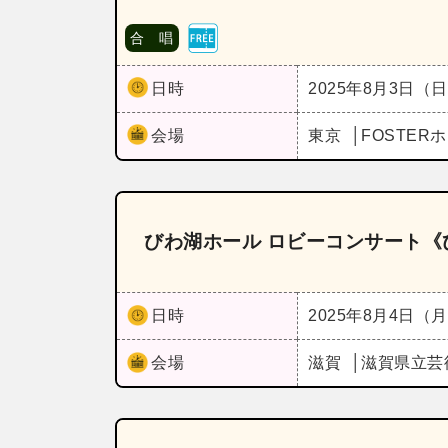
合 唱
日時
2025年8月3日（
会場
東京
FOSTE
びわ湖ホール ロビーコンサート《
日時
2025年8月4日（
会場
滋賀
滋賀県立芸