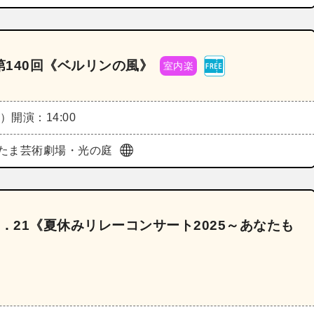
140回《ベルリンの風》
室内楽
土）
開演：14:00
たま芸術劇場・光の庭
．21《夏休みリレーコンサート2025～あなたも