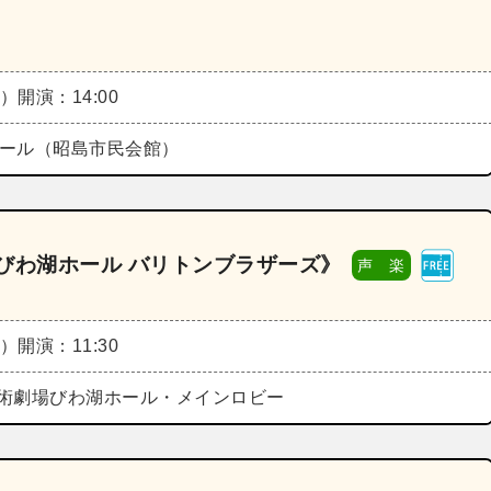
日）
開演：14:00
Rホール（昭島市民会館）
びわ湖ホール バリトンブラザーズ》
声 楽
月）
開演：11:30
術劇場びわ湖ホール・メインロビー