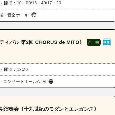
日）
開演：10：00/13：40/17：20
場・音楽ホール
バル 第2回 CHORUS de MITO》
合 唱
日）
開演：12:20
・コンサートホールATM
回定期演奏会《十九世紀のモダンとエレガンス》