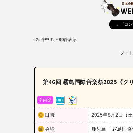
←「コン
625件中81～90件表示
ソート
第46回 霧島国際音楽祭2025《
室内楽
日時
2025年8月2日（
会場
鹿児島
霧島国際