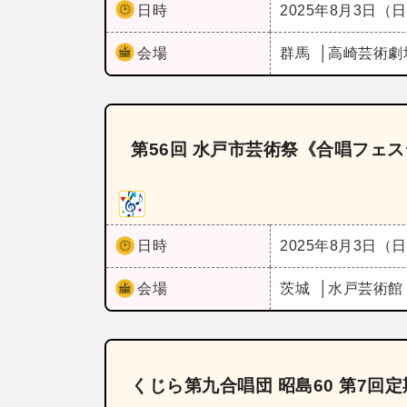
日時
2025年8月3日（
会場
群馬
高崎芸術劇
第56回 水戸市芸術祭《合唱フェスティ
日時
2025年8月3日（
会場
茨城
水戸芸術館
くじら第九合唱団 昭島60 第7