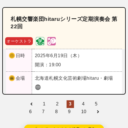
札幌交響楽団hitaruシリーズ定期演奏会 第
22回
オーケストラ
日時
2025年6月19日（木）
開演：19:00
会場
北海道
札幌文化芸術劇場hitaru・劇場
1
2
3
4
5
6
7
8
9
10