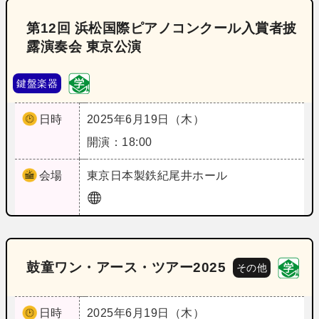
第12回 浜松国際ピアノコンクール入賞者披
露演奏会 東京公演
鍵盤楽器
日時
2025年6月19日（木）
開演：18:00
会場
東京
日本製鉄紀尾井ホール
鼓童ワン・アース・ツアー2025
その他
日時
2025年6月19日（木）