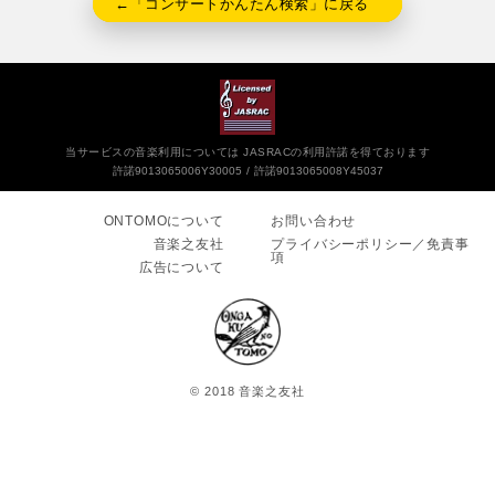
←「コンサートかんたん検索」に戻る
当サービスの音楽利用については JASRACの利用許諾を得ております
許諾9013065006Y30005
許諾9013065008Y45037
ONTOMOについて
お問い合わせ
音楽之友社
プライバシーポリシー／免責事
項
広告について
© 2018 音楽之友社