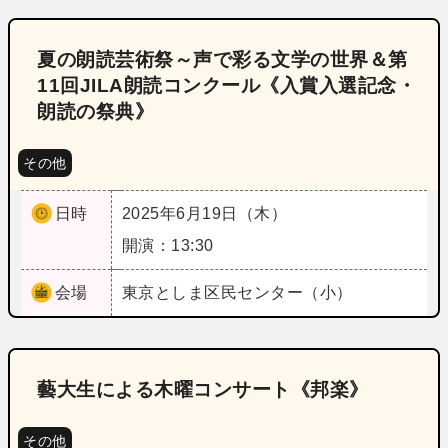
夏の朗読芸術祭～声で彩る文学の世界＆第
11回JILA朗読コンクール《入賞入選記念・
朗読の祭典》
その他
日時
2025年6月19日（木）
開演：13:30
会場
東京
としま区民センター（小）
藝大生による木曜コンサート《邦楽》
その他