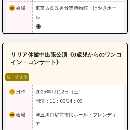
会場
東京
古賀政男音楽博物館・けやきホー
ル
リリア休館中出張公演《0歳児からのワンコ
イン・コンサート》
弦・管楽器
日時
2025年7月12日（土）
開演：11：00/14：00
会場
埼玉
川口駅前市民ホール・フレンディ
ア