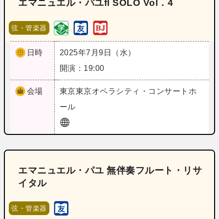
エマニュエル・パユfl SOLO Vol．4
弦・管楽器
日時
2025年7月9日（水）
開演：19:00
会場
東京
東京オペラシティ・コンサートホ
ール
エマニュエル・パユ 無伴奏フルート・リサ
イタル
弦・管楽器