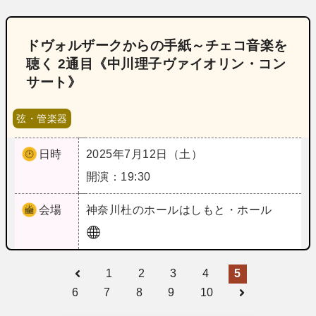
ドヴォルザークからの手紙～チェコ音楽を
聴く 2通目《中川理子ヴァイオリン・コン
サート》
弦・管楽器
日時
2025年7月12日（土）
開演：19:30
会場
神奈川
杜のホールはしもと・ホール
1
2
3
4
5
6
7
8
9
10