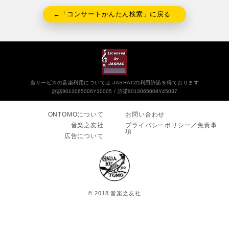
←「コンサートかんたん検索」に戻る
当サービスの音楽利用については JASRACの利用許諾を得ております
許諾9013065006Y30005
許諾9013065008Y45037
ONTOMOについて
お問い合わせ
音楽之友社
プライバシーポリシー／免責事
項
広告について
© 2018 音楽之友社