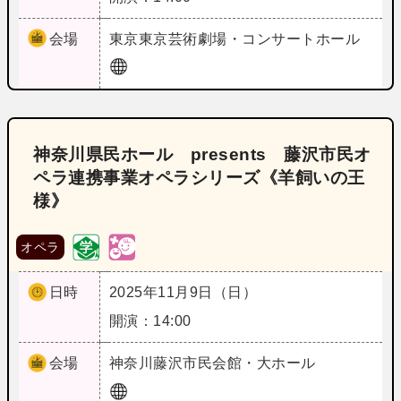
会場
東京
東京芸術劇場・コンサートホール
神奈川県民ホール presents 藤沢市民オ
ペラ連携事業オペラシリーズ《羊飼いの王
様》
オペラ
日時
2025年11月9日（日）
開演：14:00
会場
神奈川
藤沢市民会館・大ホール