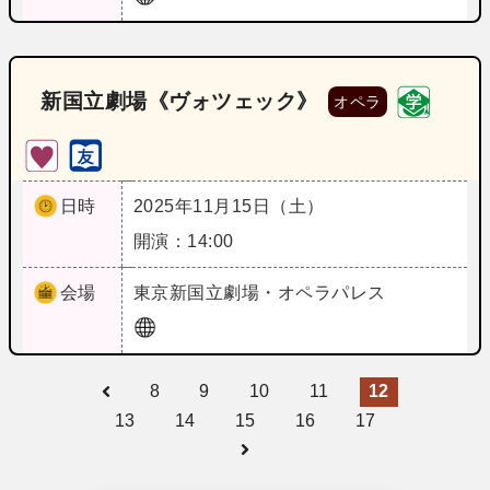
新国立劇場《ヴォツェック》
オペラ
日時
2025年11月15日（土）
開演：14:00
会場
東京
新国立劇場・オペラパレス
8
9
10
11
12
13
14
15
16
17