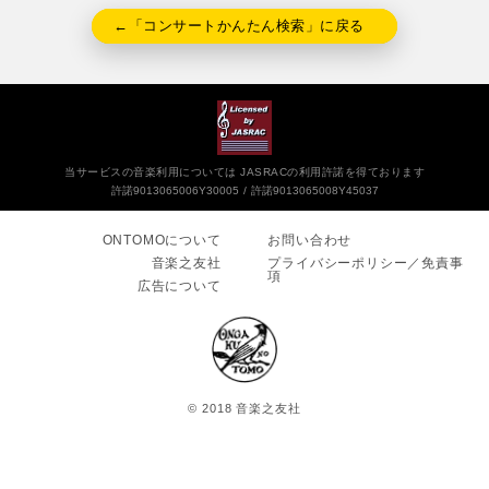
←「コンサートかんたん検索」に戻る
当サービスの音楽利用については JASRACの利用許諾を得ております
許諾9013065006Y30005
許諾9013065008Y45037
ONTOMOについて
お問い合わせ
音楽之友社
プライバシーポリシー／免責事
項
広告について
© 2018 音楽之友社