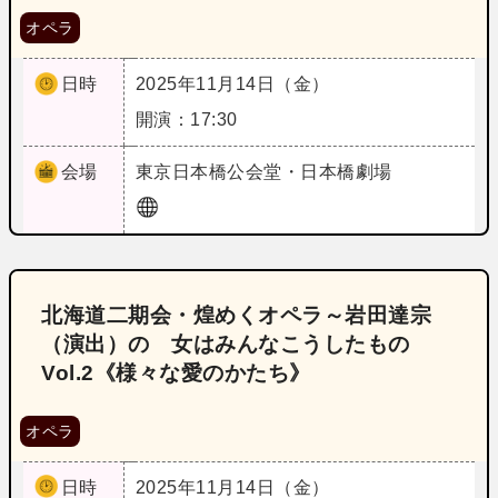
オペラ
日時
2025年11月14日（金）
開演：17:30
会場
東京
日本橋公会堂・日本橋劇場
北海道二期会・煌めくオペラ～岩田達宗
（演出）の 女はみんなこうしたもの
Vol.2《様々な愛のかたち》
オペラ
日時
2025年11月14日（金）