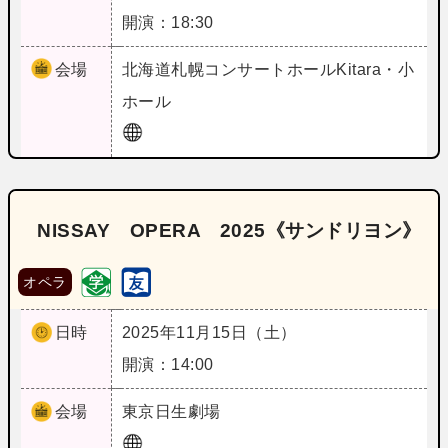
開演：18:30
会場
北海道
札幌コンサートホールKitara・小
ホール
NISSAY OPERA 2025《サンドリヨン》
オペラ
日時
2025年11月15日（土）
開演：14:00
会場
東京
日生劇場