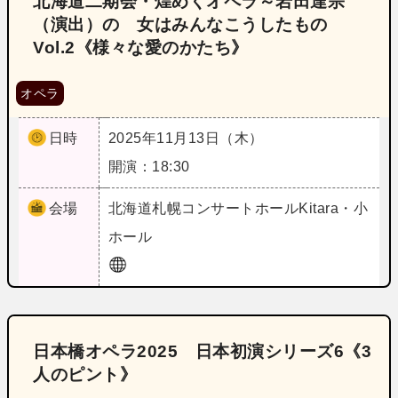
北海道二期会・煌めくオペラ～岩田達宗
（演出）の 女はみんなこうしたもの
Vol.2《様々な愛のかたち》
オペラ
日時
2025年11月13日（木）
開演：18:30
会場
北海道
札幌コンサートホールKitara・小
ホール
日本橋オペラ2025 日本初演シリーズ6《3
人のピント》