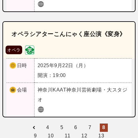
オペラシアターこんにゃく座公演《変身》
オペラ
日時
2025年9月22日（月）
開演：19:00
会場
神奈川
KAAT神奈川芸術劇場・大スタジ
オ
4
5
6
7
8
9
10
11
12
13