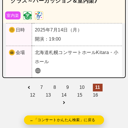
クラス～パーカッション＆室内楽》
室内楽
日時
2025年7月14日（月）
開演：19:00
会場
北海道
札幌コンサートホールKitara・小
ホール
7
8
9
10
11
12
13
14
15
16
←「コンサートかんたん検索」に戻る