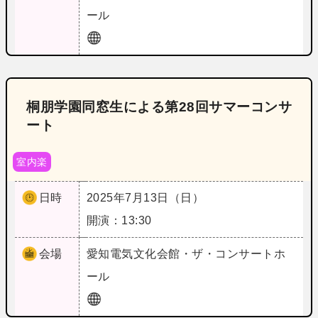
ール
桐朋学園同窓生による第28回サマーコンサ
ート
室内楽
日時
2025年7月13日（日）
開演：13:30
会場
愛知
電気文化会館・ザ・コンサートホ
ール