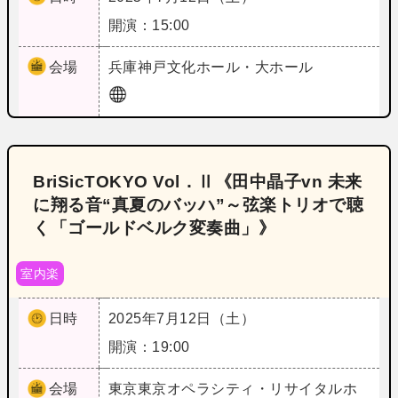
開演：15:00
会場
兵庫
神戸文化ホール・大ホール
BriSicTOKYO Vol．Ⅱ《田中晶子vn 未来
に翔る音“真夏のバッハ”～弦楽トリオで聴
く「ゴールドベルク変奏曲」》
室内楽
日時
2025年7月12日（土）
開演：19:00
会場
東京
東京オペラシティ・リサイタルホ