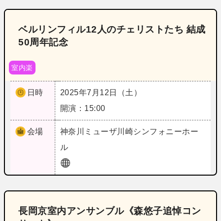
ベルリンフィル12人のチェリストたち 結成
50周年記念
室内楽
日時
2025年7月12日（土）
開演：15:00
会場
神奈川
ミューザ川崎シンフォニーホー
ル
長岡京室内アンサンブル《森悠子追悼コン