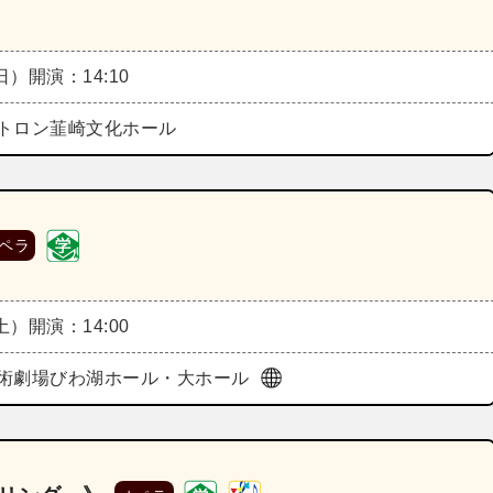
（日）
開演：14:10
トロン韮崎文化ホール
ペラ
（土）
開演：14:00
術劇場びわ湖ホール・大ホール