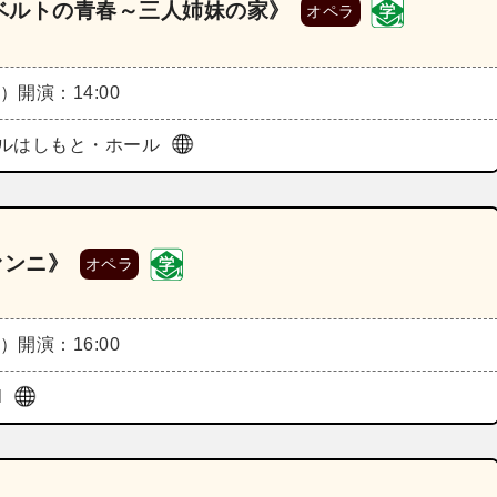
ベルトの青春～三人姉妹の家》
オペラ
土）
開演：14:00
ルはしもと・ホール
ァンニ》
オペラ
土）
開演：16:00
l