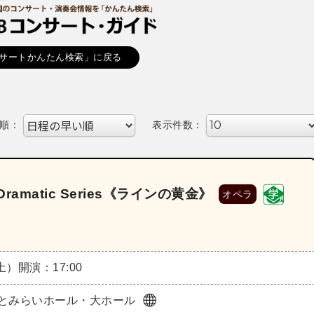
サートかんたん検索」に戻る
順：
表示件数：
matic Series《ラインの黄金》
オペラ
（土）
開演：17:00
とみらいホール・大ホール