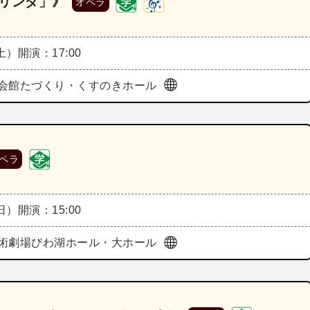
デリンダ」》
オペラ
（土）
開演：17:00
会館たづくり・くすのきホール
ペラ
（日）
開演：15:00
術劇場びわ湖ホール・大ホール