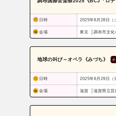
調布国際音楽祭2025《BCJ「ロ
日時
2025年6月28日
会場
東京
調布市文化
地球の叫び～オペラ《みづち》
オ
日時
2025年6月29日
会場
滋賀
滋賀県立芸