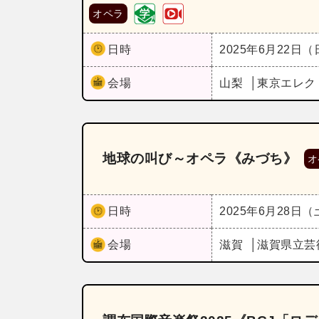
オペラ
日時
2025年6月22日
会場
山梨
東京エレク
地球の叫び～オペラ《みづち》
オ
日時
2025年6月28日
会場
滋賀
滋賀県立芸