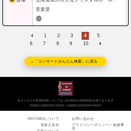
音楽堂
1
2
3
4
5
6
7
8
9
10
←「コンサートかんたん検索」に戻る
当サービスの音楽利用については JASRACの利用許諾を得ております
許諾9013065006Y30005
許諾9013065008Y45037
ONTOMOについて
お問い合わせ
音楽之友社
プライバシーポリシー／免責事
項