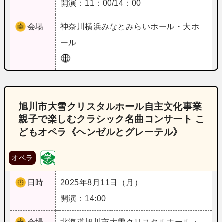
開演：11：00/14：00
会場
神奈川
横浜みなとみらいホール・大ホ
ール
旭川市大雪クリスタルホール自主文化事業
親子で楽しむクラシック名曲コンサート こ
どもオペラ《ヘンゼルとグレーテル》
オペラ
日時
2025年8月11日（月）
開演：14:00
会場
北海道
旭川市大雪クリスタルホール・