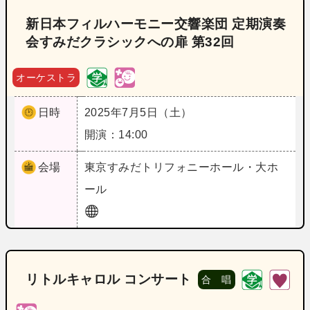
新日本フィルハーモニー交響楽団 定期演奏
会すみだクラシックへの扉 第32回
オーケストラ
日時
2025年7月5日（土）
開演：14:00
会場
東京
すみだトリフォニーホール・大ホ
ール
リトルキャロル コンサート
合 唱