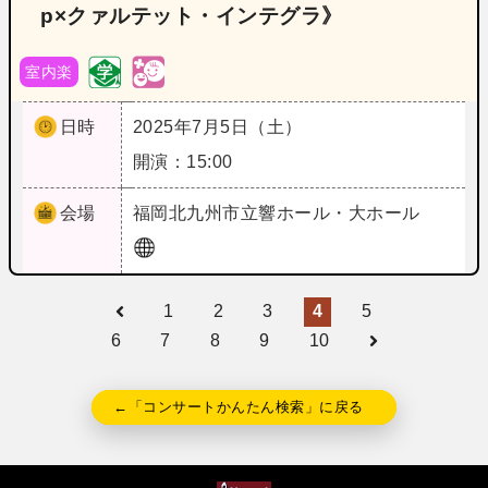
p×クァルテット・インテグラ》
室内楽
日時
2025年7月5日（土）
開演：15:00
会場
福岡
北九州市立響ホール・大ホール
1
2
3
4
5
6
7
8
9
10
←「コンサートかんたん検索」に戻る