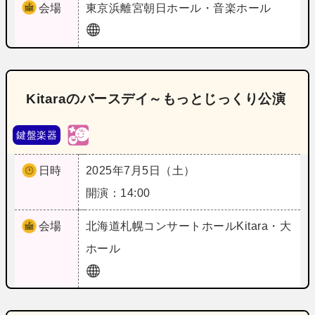
会場
東京
浜離宮朝日ホール・音楽ホール
Kitaraのバースデイ～もっとじっくり公演
鍵盤楽器
日時
2025年7月5日（土）
開演：14:00
会場
北海道
札幌コンサートホールKitara・大
ホール