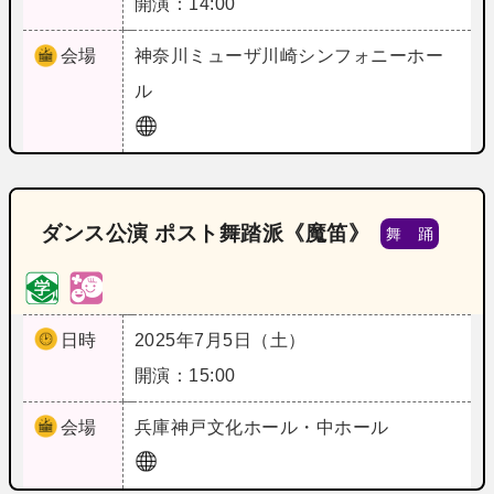
開演：14:00
会場
神奈川
ミューザ川崎シンフォニーホー
ル
ダンス公演 ポスト舞踏派《魔笛》
舞 踊
日時
2025年7月5日（土）
開演：15:00
会場
兵庫
神戸文化ホール・中ホール