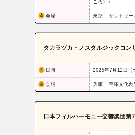
ころ》）
会場
東京
サントリー
タカラヅカ・ノスタルジックコン
日時
2025年7月12日
会場
兵庫
宝塚文化創
日本フィルハーモニー交響楽団第7