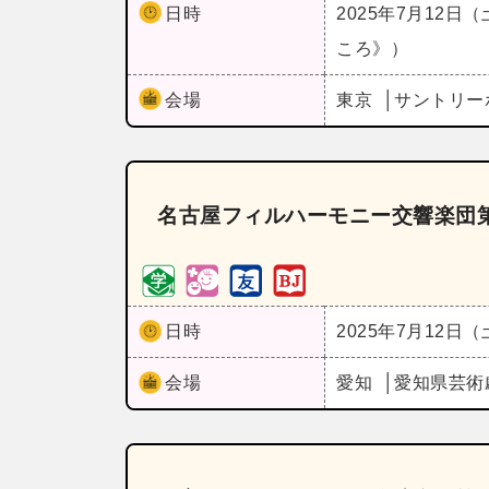
日時
2025年7月12日
ころ》）
会場
東京
サントリー
名古屋フィルハーモニー交響楽団第
日時
2025年7月12日
会場
愛知
愛知県芸術