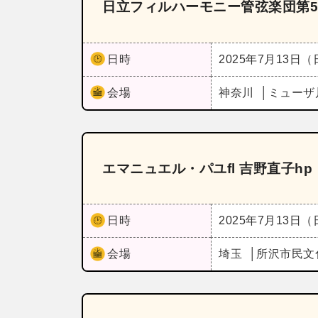
日立フィルハーモニー管弦楽団第5
日時
2025年7月13日
会場
神奈川
ミューザ
エマニュエル・パユfl 吉野直子hp
日時
2025年7月13日
会場
埼玉
所沢市民文