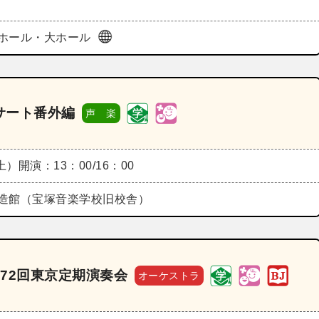
ホール・大ホール
サート番外編
声 楽
（土）
開演：13：00/16：00
造館（宝塚音楽学校旧校舎）
72回東京定期演奏会
オーケストラ