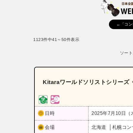
←「コン
1123件中41～50件表示
ソート
Kitaraワールドソリストシリー
日時
2025年7月10日
会場
北海道
札幌コン