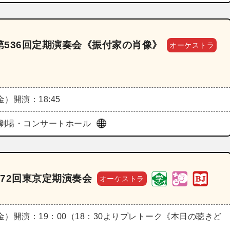
536回定期演奏会《振付家の肖像》
オーケストラ
（金）
開演：18:45
劇場・コンサートホール
72回東京定期演奏会
オーケストラ
（金）
開演：19：00（18：30よりプレトーク《本日の聴きど