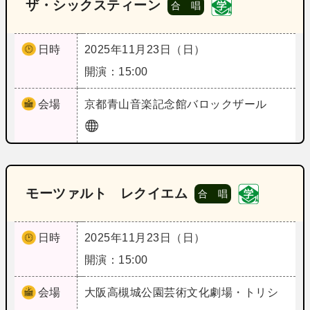
ザ・シックスティーン
合 唱
日時
2025年11月23日（日）
開演：15:00
会場
京都
青山音楽記念館バロックザール
モーツァルト レクイエム
合 唱
日時
2025年11月23日（日）
開演：15:00
会場
大阪
高槻城公園芸術文化劇場・トリシ