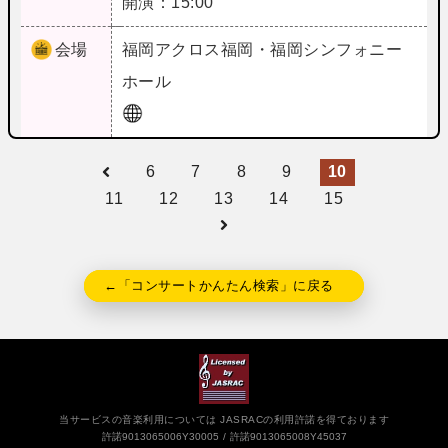
開演：15:00
会場
福岡
アクロス福岡・福岡シンフォニー
ホール
6
7
8
9
10
11
12
13
14
15
←「コンサートかんたん検索」に戻る
当サービスの音楽利用については JASRACの利用許諾を得ております
許諾9013065006Y30005
許諾9013065008Y45037