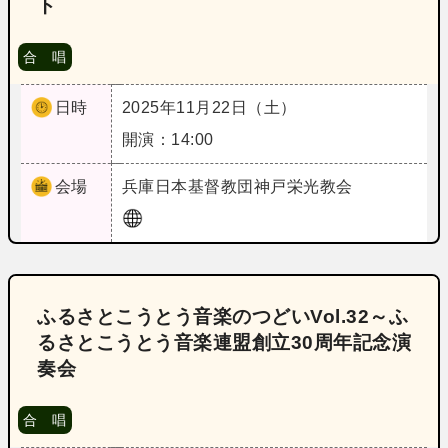
ト
合 唱
日時
2025年11月22日（土）
開演：14:00
会場
兵庫
日本基督教団神戸栄光教会
ふるさとこうとう音楽のつどいVol.32～ふ
るさとこうとう音楽連盟創立30周年記念演
奏会
合 唱