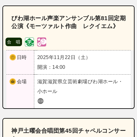
びわ湖ホール声楽アンサンブル第81回定期
公演《モーツァルト作曲 レクイエム》
合 唱
日時
2025年11月22日（土）
開演：14:00
会場
滋賀
滋賀県立芸術劇場びわ湖ホール・
小ホール
神戸土曜会合唱団第45回チャペルコンサー