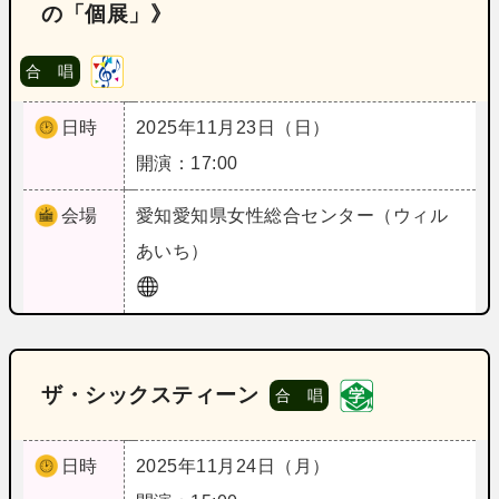
の「個展」》
合 唱
日時
2025年11月23日（日）
開演：17:00
会場
愛知
愛知県女性総合センター（ウィル
あいち）
ザ・シックスティーン
合 唱
日時
2025年11月24日（月）