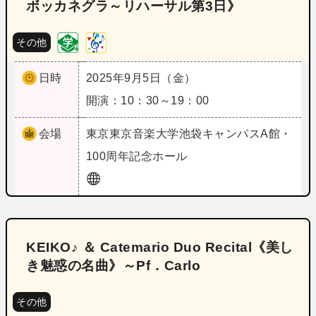
ボッカネグラ～リハーサル第3日》
その他
日時
2025年9月5日（金）
開演：10：30～19：00
会場
東京
東京音楽大学池袋キャンパスA館・
100周年記念ホール
KEIKO♪ ＆ Catemario Duo Recital《美し
き魅惑の名曲》～Pf．Carlo
その他