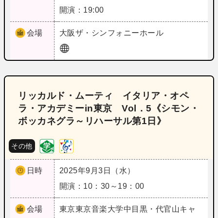
開演：19:00
会場
大阪
ザ・シンフォニーホール
リッカルド・ムーティ イタリア・オペ
ラ・アカデミーin東京 Vol．5《シモン・
ボッカネグラ～リハーサル第1日》
その他
日時
2025年9月3日（水）
開演：10：30～19：00
会場
東京
東京音楽大学中目黒・代官山キャ