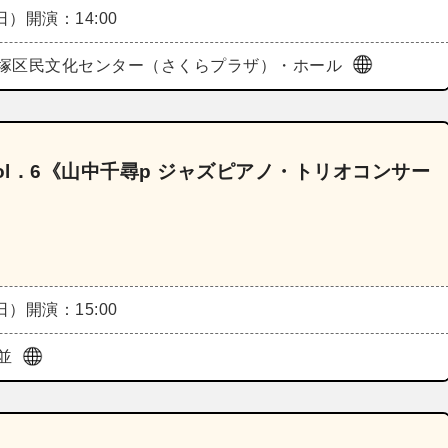
（日）
開演：14:00
塚区民文化センター（さくらプラザ）・ホール
sts Vol．6《山中千尋p ジャズピアノ・トリオコンサー
（日）
開演：15:00
並