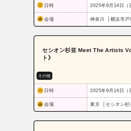
日時
2025年9月14日
会場
神奈川
横浜市戸
セシオン杉並 Meet The Arti
ト》
その他
日時
2025年9月14日
会場
東京
セシオン杉