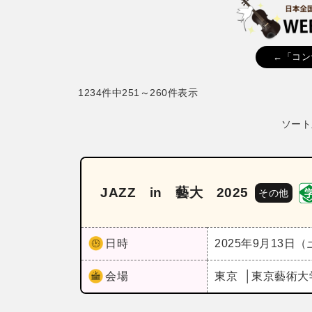
←「コン
1234件中251～260件表示
ソート
JAZZ in 藝大 2025
その他
日時
2025年9月13日
会場
東京
東京藝術大