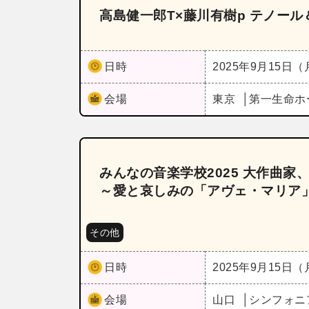
高島健一郎T×藤川有樹p テノー
日時
2025年9月15日
会場
東京
第一生命ホ
みんなの音楽学校2025 大作曲家
～愛と哀しみの「アヴェ・マリア
その他
日時
2025年9月15日
会場
山口
シンフォニ