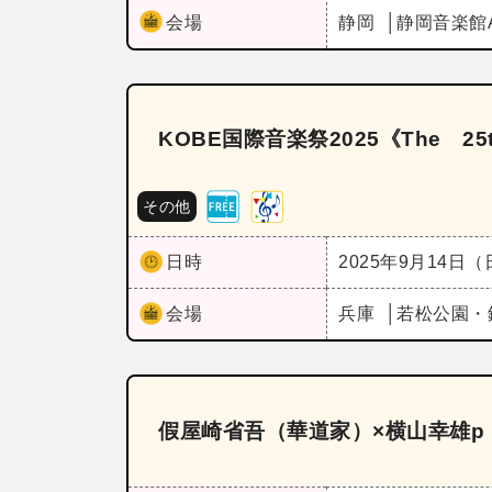
会場
静岡
静岡音楽館
KOBE国際音楽祭2025《The 2
その他
日時
2025年9月14日
会場
兵庫
若松公園・
假屋崎省吾（華道家）×横山幸雄p