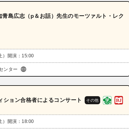
知青島広志（p＆お話）先生のモーツァルト・レク
（土）
開演：15:00
センター
ディション合格者によるコンサート
その他
（土）
開演：18:00