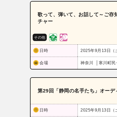
歌って、弾いて、お話して～ご存
チャー
その他
日時
2025年9月13日
会場
神奈川
寒川町民
第29回「静岡の名手たち」オー
日時
2025年9月13日