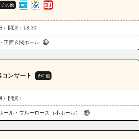
その他
（日）
開演：18:30
・正面玄関ホール
音楽コンサート
その他
（月）
開演：
ホール・ブルーローズ（小ホール）