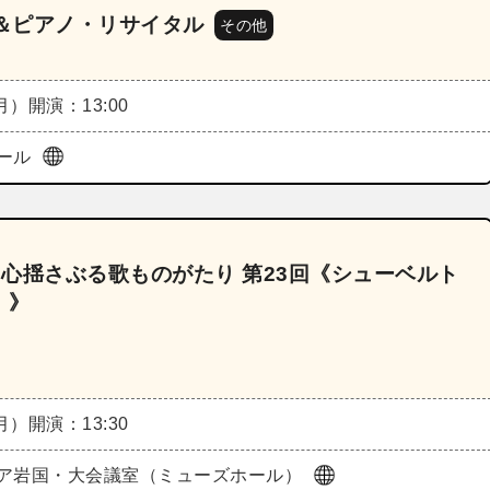
ル＆ピアノ・リサイタル
その他
（月）
開演：13:00
ール
、心揺さぶる歌ものがたり 第23回《シューベルト
」》
（月）
開演：13:30
ア岩国・大会議室（ミューズホール）