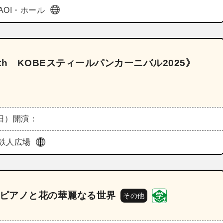
AOI・ホール
5th KOBEスティールパンカーニバル2025》
（日）
開演：
鉄人広場
 ピアノと花の華麗なる世界
その他