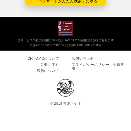
←「コンサートかんたん検索」に戻る
当サービスの音楽利用については JASRACの利用許諾を得ております
許諾9013065006Y30005
許諾9013065008Y45037
ONTOMOについて
お問い合わせ
音楽之友社
プライバシーポリシー／免責事
項
広告について
© 2018 音楽之友社