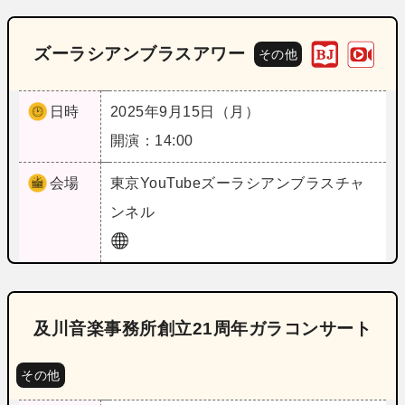
ズーラシアンブラスアワー
その他
日時
2025年9月15日（月）
開演：14:00
会場
東京
YouTubeズーラシアンブラスチャ
ンネル
及川音楽事務所創立21周年ガラコンサート
その他