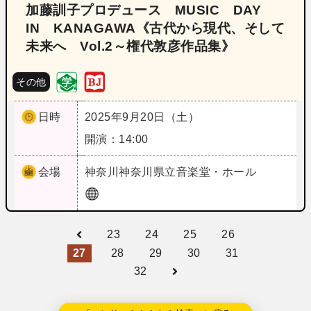
加藤訓子プロデュース MUSIC DAY
IN KANAGAWA《古代から現代、そして
未来へ Vol.2～権代敦彦作品集》
その他
日時
2025年9月20日（土）
開演：14:00
会場
神奈川
神奈川県立音楽堂・ホール
23
24
25
26
27
28
29
30
31
32