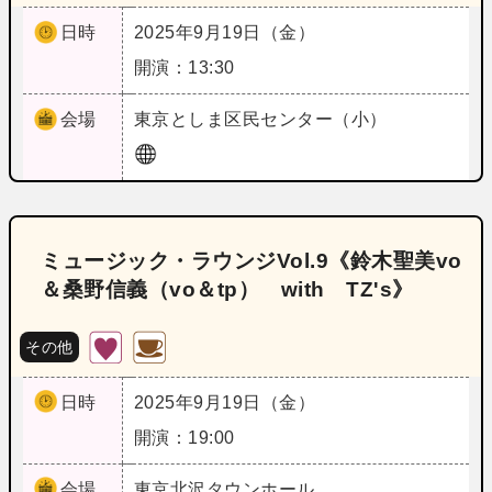
日時
2025年9月19日（金）
開演：13:30
会場
東京
としま区民センター（小）
ミュージック・ラウンジVol.9《鈴木聖美vo
＆桑野信義（vo＆tp） with TZ's》
その他
日時
2025年9月19日（金）
開演：19:00
会場
東京
北沢タウンホール