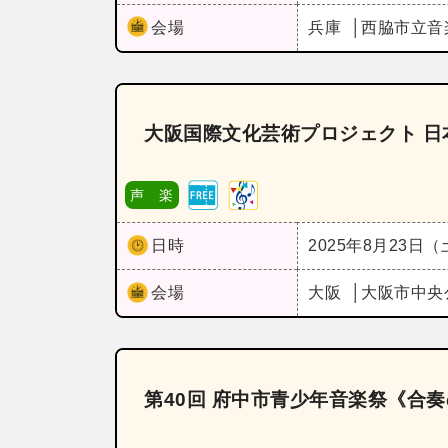
会場
兵庫
西脇市立音
大阪国際文化芸術プロジェクト 
声 楽
日時
2025年8月23日
会場
大阪
大阪市中央
第40回 府中市青少年音楽祭《合