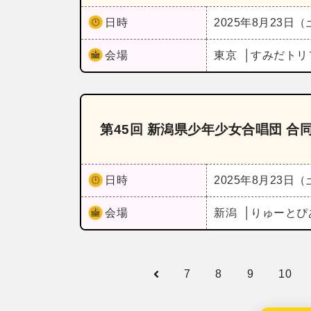
日時
2025年8月23日
会場
東京
すみだトリ
第45回 新潟県少年少女合唱団 合
日時
2025年8月23日
会場
新潟
りゅーとぴ
7
8
9
10