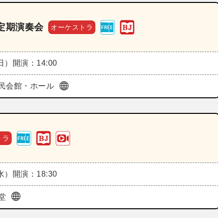
定期演奏会
オーケストラ
（日）
開演：14:00
民会館・ホール
トラ
（水）
開演：18:30
堂