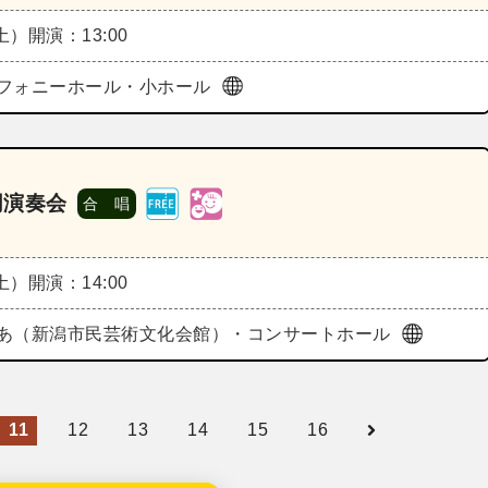
（土）
開演：13:00
フォニーホール・小ホール
同演奏会
合 唱
（土）
開演：14:00
あ（新潟市民芸術文化会館）・コンサートホール
11
12
13
14
15
16