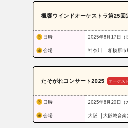
楓響ウインドオーケストラ第25回
日時
2025年8月17日
会場
神奈川
相模原市
たそがれコンサート2025
オーケス
日時
2025年8月20日
会場
大阪
大阪城音楽