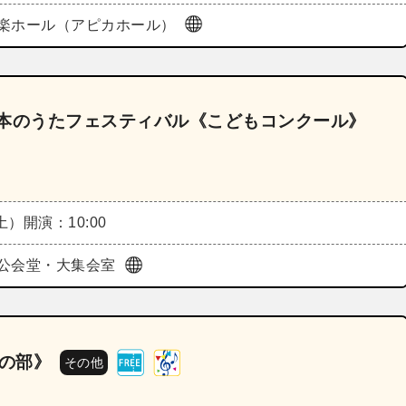
楽ホール（アピカホール）
日本のうたフェスティバル《こどもコンクール》
（土）
開演：10:00
公会堂・大集会室
奏の部》
その他