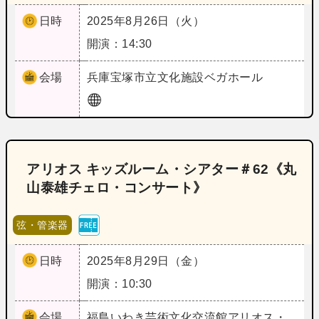
日時
2025年8月26日（火）
開演：14:30
会場
兵庫
宝塚市立文化施設ベガホール
アリオス キッズルーム・シアター＃62《丸
山泰雄チェロ・コンサート》
弦・管楽器
日時
2025年8月29日（金）
開演：10:30
会場
福島
いわき芸術文化交流館アリオス・