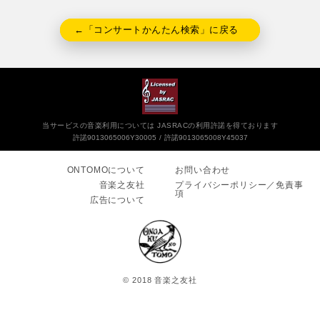
←「コンサートかんたん検索」に戻る
当サービスの音楽利用については JASRACの利用許諾を得ております
許諾9013065006Y30005
許諾9013065008Y45037
ONTOMOについて
お問い合わせ
音楽之友社
プライバシーポリシー／免責事
項
広告について
© 2018 音楽之友社