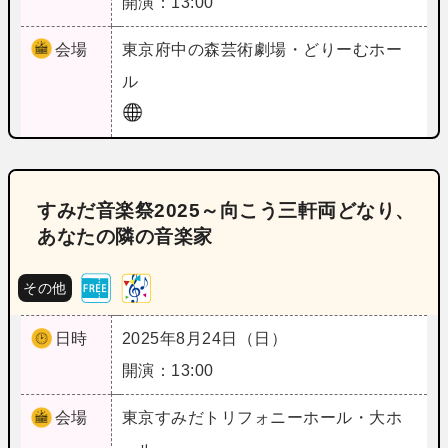
開演：13:00
会場
東京
府中の森芸術劇場・どりーむホー
ル
すみだ音楽祭2025～向こう三軒両どなり、
あなたの隣の音楽家
その他
日時
2025年8月24日（日）
開演：13:00
会場
東京
すみだトリフォニーホール・大ホ