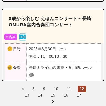
0歳から楽しむ えほんコンサート～長崎
OMURA室内合奏団コンサート
室内楽
日時
2025年8月30日（土）
開演：11：00/13：30
会場
長崎
ミライon図書館・多目的ホール
8
9
10
11
12
13
14
15
16
17