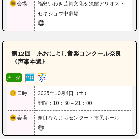
会場
福島
いわき芸術文化交流館アリオス・
セキショウ中劇場
第12回 あおによし音楽コンクール奈良
《声楽本選》
声 楽
日時
2025年10月4日（土）
開演：10：30～21：00
会場
奈良
ならまちセンター・市民ホール