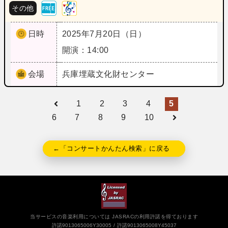
その他
日時
2025年7月20日（日）
開演：14:00
会場
兵庫
埋蔵文化財センター
1
2
3
4
5
6
7
8
9
10
←「コンサートかんたん検索」に戻る
当サービスの音楽利用については JASRACの利用許諾を得ております
許諾9013065006Y30005
許諾9013065008Y45037