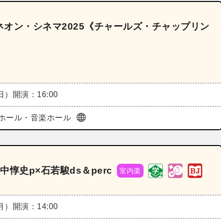
オン・シネマ2025《チャールズ・チャップリン
（日）
開演：16:00
ホール・音楽ホール
x×山中惇史p×石若駿ds＆perc
室内楽
（月）
開演：14:00