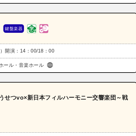
5
鍵盤楽器
土）
開演：14：00/18：00
ホール・音楽ホール
こうせつvo×新日本フィルハーモニー交響楽団～戦