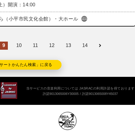
（土）
開演：14:00
ら（小平市民文化会館）・大ホール
9
10
11
12
13
14
サートかんたん検索」に戻る
当サービスの音楽利用については JASRACの利用許諾を得ております
許諾9013065006Y30005
許諾9013065008Y45037