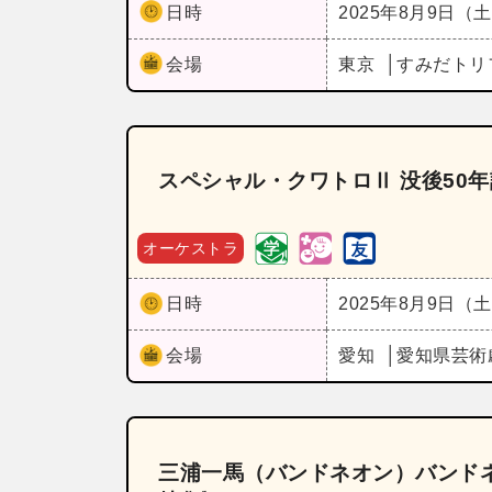
日時
2025年8月9日（
会場
東京
すみだトリ
スペシャル・クワトロⅡ 没後50
オーケストラ
日時
2025年8月9日（
会場
愛知
愛知県芸術
三浦一馬（バンドネオン）バンドネ