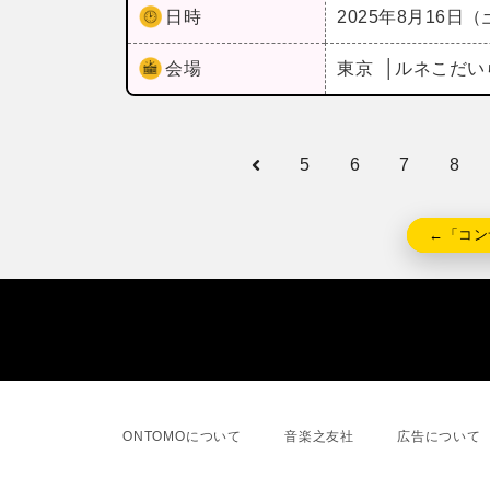
日時
2025年8月16日
会場
東京
ルネこだい
5
6
7
8
←「コン
ONTOMOについて
音楽之友社
広告について