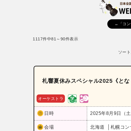
←「コン
1117件中81～90件表示
ソート
札響夏休みスペシャル2025《と
オーケストラ
日時
2025年8月9日（
会場
北海道
札幌コン