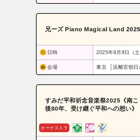
兄ーズ Piano Magical Land 202
日時
2025年8月9日（
会場
東京
浜離宮朝日
すみだ平和祈念音楽祭2025《南
後80年、受け継ぐ平和への想い》
オーケストラ