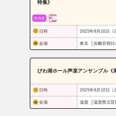
特集》
室内楽
日時
2025年8月10日
会場
東京
浜離宮朝日
びわ湖ホール声楽アンサンブル《
日時
2025年8月10日
会場
滋賀
滋賀県立芸