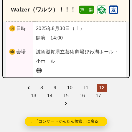
Walzer（ワルツ）！！！
声 楽
日時
2025年8月30日（土）
開演：14:00
会場
滋賀
滋賀県立芸術劇場びわ湖ホール・
小ホール
8
9
10
11
12
13
14
15
16
17
←「コンサートかんたん検索」に戻る