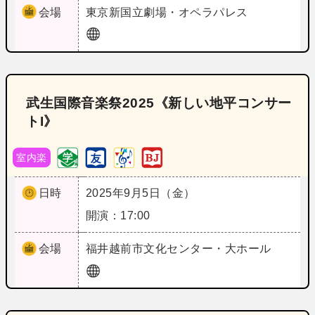
会場
東京
新国立劇場・オペラパレス
武生国際音楽祭2025《新しい地平コンサー
トI》
室内楽
日時
2025年9月5日（金）
開演：17:00
会場
福井
越前市文化センター・大ホール