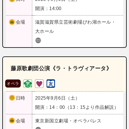
開演：14:00
会場
滋賀
滋賀県立芸術劇場びわ湖ホール・
大ホール
藤原歌劇団公演《ラ・トラヴィアータ》
オペラ
日時
2025年9月6日（土）
開演：14：00（13：15より作品解説）
会場
東京
新国立劇場・オペラパレス