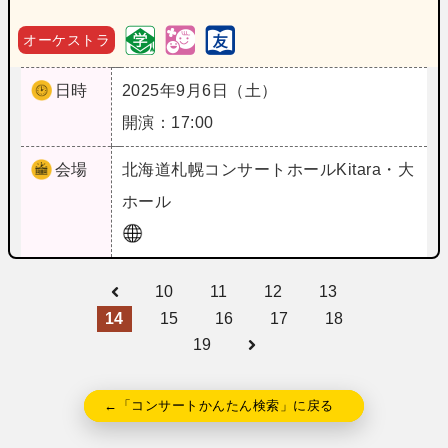
オーケストラ
日時
2025年9月6日（土）
開演：17:00
会場
北海道
札幌コンサートホールKitara・大
ホール
10
11
12
13
14
15
16
17
18
19
←「コンサートかんたん検索」に戻る