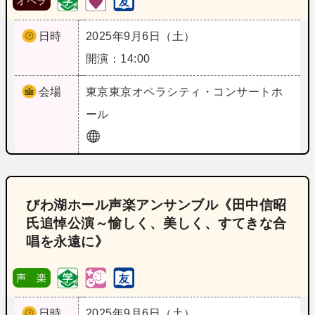
オペラ
日時
2025年9月6日（土）
開演：14:00
会場
東京
東京オペラシティ・コンサートホ
ール
びわ湖ホール声楽アンサンブル《田中信昭
氏追悼公演～愉しく、美しく、すてきな合
唱を永遠に》
声 楽
日時
2025年9月6日（土）