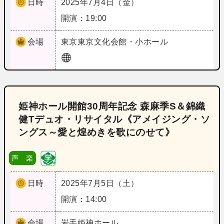
日時
2025年7月4日（金）
開演：19:00
会場
東京
東京文化会館・小ホール
姫神ホール開館30周年記念 森麻季S＆錦織
健Tデュオ・リサイタル《アメイジング・ソ
ングス～愛と煌めきを歌にのせて》
声 楽
日時
2025年7月5日（土）
開演：14:00
会場
岩手
姫神ホール