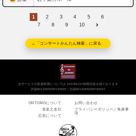
1
2
3
4
5
6
7
8
9
10
←「コンサートかんたん検索」に戻る
当サービスの音楽利用については JASRACの利用許諾を得ております
許諾9013065006Y30005
許諾9013065008Y45037
ONTOMOについて
お問い合わせ
音楽之友社
プライバシーポリシー／免責事
項
広告について