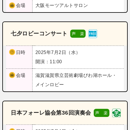
会場
大阪
モーツアルトサロン
七夕ロビーコンサート
声 楽
日時
2025年7月2日（水）
開演：11:00
会場
滋賀
滋賀県立芸術劇場びわ湖ホール・
メインロビー
日本フォーレ協会第36回演奏会
声 楽