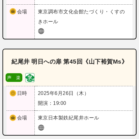
会場
東京
調布市文化会館たづくり・くすの
きホール
紀尾井 明日への扉 第45回《山下裕賀Ms》
声 楽
日時
2025年6月26日（木）
開演：19:00
会場
東京
日本製鉄紀尾井ホール