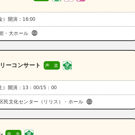
（金）
開演：16:00
館・大ホール
ミリーコンサート
声 楽
（土）
開演：13：00/15：00
区民文化センター（リリス）・ホール
ル
声 楽