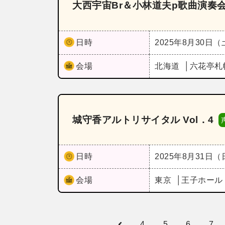
大西宇宙Br＆小林道夫p歌曲演奏
日時
2025年8月30日
会場
北海道
六花亭札
城守香アルトリサイタル Vol．4
日時
2025年8月31日
会場
東京
王子ホー
4
5
6
7