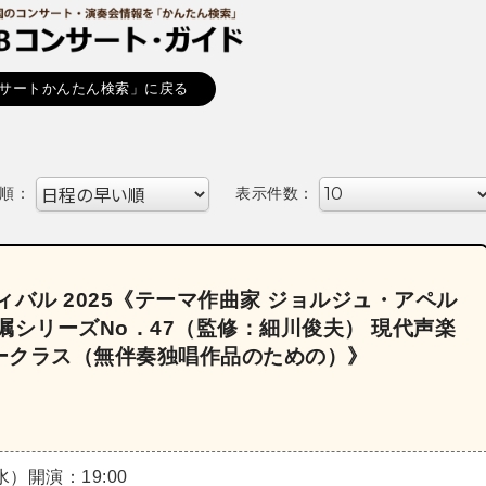
サートかんたん検索」に戻る
順：
表示件数：
バル 2025《テーマ作曲家 ジョルジュ・アペル
嘱シリーズNo．47（監修：細川俊夫） 現代声楽
ークラス（無伴奏独唱作品のための）》
（水）
開演：19:00