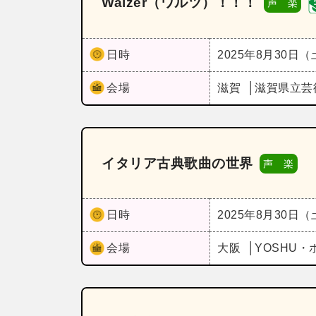
Walzer（ワルツ）！！！
声 楽
日時
2025年8月30日
会場
滋賀
滋賀県立芸
イタリア古典歌曲の世界
声 楽
日時
2025年8月30日
会場
大阪
YOSHU