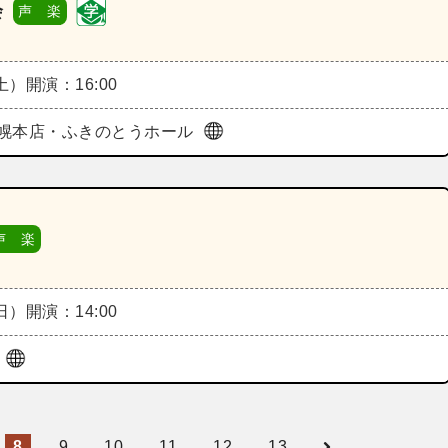
会
声 楽
（土）
開演：16:00
幌本店・ふきのとうホール
声 楽
（日）
開演：14:00
ル
8
9
10
11
12
13