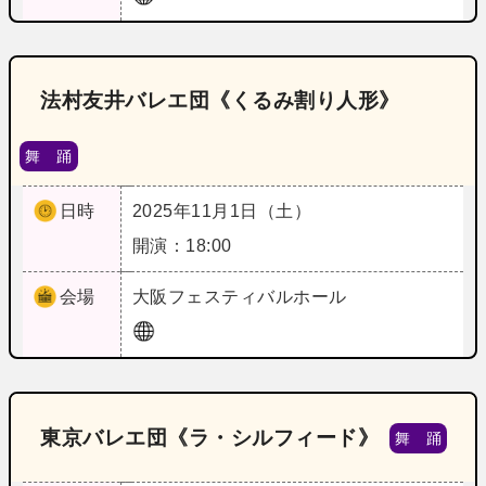
法村友井バレエ団《くるみ割り人形》
舞 踊
日時
2025年11月1日（土）
開演：18:00
会場
大阪
フェスティバルホール
東京バレエ団《ラ・シルフィード》
舞 踊