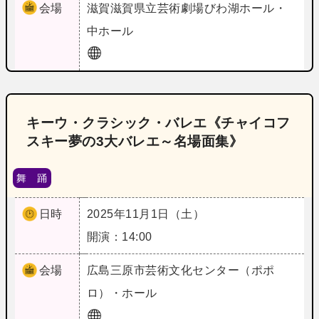
会場
滋賀
滋賀県立芸術劇場びわ湖ホール・
中ホール
キーウ・クラシック・バレエ《チャイコフ
スキー夢の3大バレエ～名場面集》
舞 踊
日時
2025年11月1日（土）
開演：14:00
会場
広島
三原市芸術文化センター（ポポ
ロ）・ホール