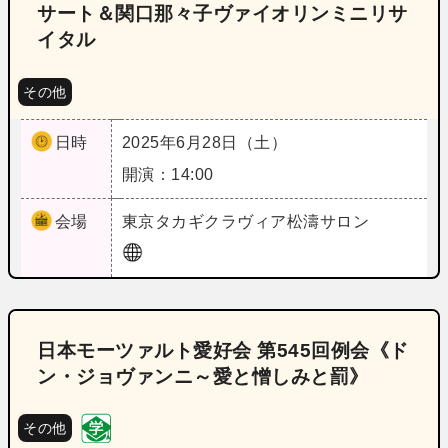
サート＆関口那々子ヴァイオリンミニリサ
イタル
その他
日時
2025年6月28日（土）
開演：14:00
会場
東京
タカギクラヴィア松濤サロン
日本モーツァルト愛好会 第545回例会《ド
ン・ジョヴァンニ～愛と憎しみと罰》
その他