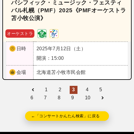
パシフィック・ミュージック・フェスティ
バル札幌（PMF）2025《PMFオーケストラ
苫小牧公演》
オーケストラ
日時
2025年7月12日（土）
開演：15:00
会場
北海道
苫小牧市民会館
1
2
3
4
5
6
7
8
9
10
←「コンサートかんたん検索」に戻る