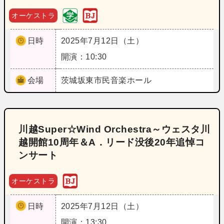
オーケストラ
日時
2025年7月12日（土）
開演：10:30
会場
茨城
坂東市民音楽ホール
川越Super☆Wind Orchestra～ウェスタ川
越開館10周年＆A．リード没後20年追悼コ
ンサート
オーケストラ
日時
2025年7月12日（土）
開演：13:30