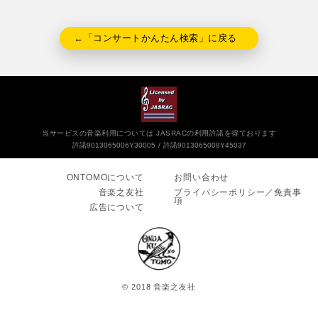
←「コンサートかんたん検索」に戻る
当サービスの音楽利用については JASRACの利用許諾を得ております
許諾9013065006Y30005
許諾9013065008Y45037
ONTOMOについて
お問い合わせ
音楽之友社
プライバシーポリシー／免責事
項
広告について
© 2018 音楽之友社