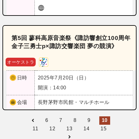
第5回 蓼科高原音楽祭《諏訪響創立100周年
金子三勇士p×諏訪交響楽団 夢の競演》
オーケストラ
日時
2025年7月20日（日）
開演：14:00
会場
長野
茅野市民館・マルチホール
6
7
8
9
10
11
12
13
14
15