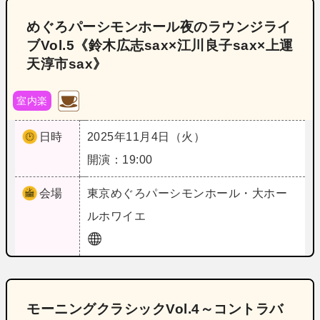
めぐろパーシモンホール夜のラウンジライ
ブVol.5《鈴木広志sax×江川良子sax×上運
天淳市sax》
室内楽
日時
2025年11月4日（火）
開演：19:00
会場
東京
めぐろパーシモンホール・大ホー
ルホワイエ
モーニングクラシックVol.4～コントラバ