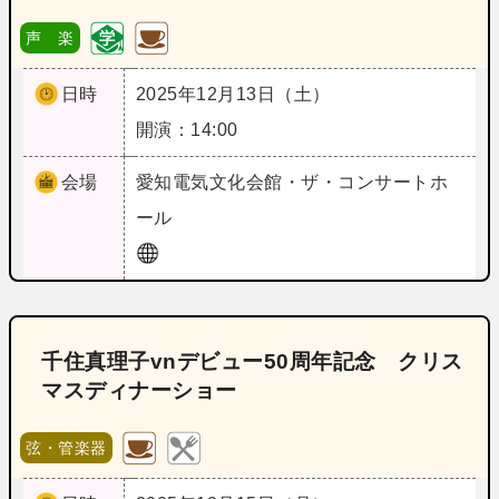
声 楽
日時
2025年12月13日（土）
開演：14:00
会場
愛知
電気文化会館・ザ・コンサートホ
ール
千住真理子vnデビュー50周年記念 クリス
マスディナーショー
弦・管楽器