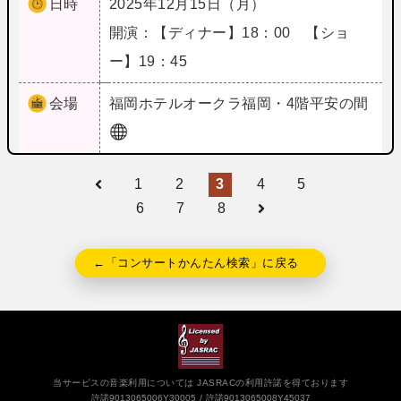
日時
2025年12月15日（月）
開演：【ディナー】18：00 【ショ
ー】19：45
会場
福岡
ホテルオークラ福岡・4階平安の間
1
2
3
4
5
6
7
8
←「コンサートかんたん検索」に戻る
当サービスの音楽利用については JASRACの利用許諾を得ております
許諾9013065006Y30005
許諾9013065008Y45037