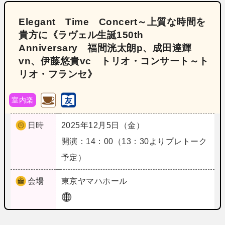
Elegant Time Concert～上質な時間を
貴方に《ラヴェル生誕150th
Anniversary 福間洸太朗p、成田達輝
vn、伊藤悠貴vc トリオ・コンサート～ト
リオ・フランセ》
室内楽
日時
2025年12月5日（金）
開演：14：00（13：30よりプレトーク
予定）
会場
東京
ヤマハホール