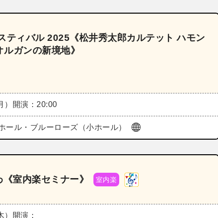
ティバル 2025《松井秀太郎カルテット ハモン
オルガンの新境地》
（月）
開演：20:00
ホール・ブルーローズ（小ホール）
がわ《室内楽セミナー》
室内楽
（木）
開演：