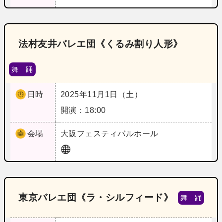
法村友井バレエ団《くるみ割り人形》
舞 踊
日時
2025年11月1日（土）
開演：18:00
会場
大阪
フェスティバルホール
東京バレエ団《ラ・シルフィード》
舞 踊