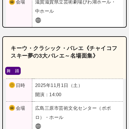
会場
滋賀
滋賀県立芸術劇場びわ湖ホール・
中ホール
キーウ・クラシック・バレエ《チャイコフ
スキー夢の3大バレエ～名場面集》
舞 踊
日時
2025年11月1日（土）
開演：14:00
会場
広島
三原市芸術文化センター（ポポ
ロ）・ホール