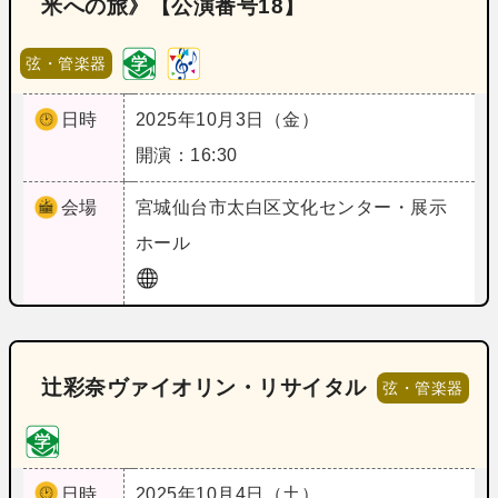
米への旅》【公演番号18】
弦・管楽器
日時
2025年10月3日（金）
開演：16:30
会場
宮城
仙台市太白区文化センター・展示
ホール
辻彩奈ヴァイオリン・リサイタル
弦・管楽器
日時
2025年10月4日（土）