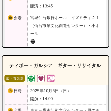
開演：13:45
会場
宮城
仙台銀行ホール・イズミティ２１
（仙台市泉文化創造センター）・小ホ
ール
ティボー・ガルシア ギター・リサイタル
弦・管楽器
日時
2025年10月5日（日）
開演：14:00
会場
東京
三鷹市芸術文化センター・風のホ