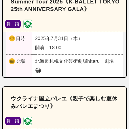
Summer Tour 2025《K‐BALLET TOKYO
25th ANNIVERSARY GALA》
舞 踊
日時
2025年7月31日（木）
開演：18:00
会場
北海道
札幌文化芸術劇場hitaru・劇場
ウクライナ国立バレエ《親子で楽しむ夏休
みバレエまつり》
舞 踊