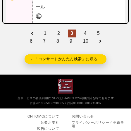
ール
1
2
3
4
5
6
7
8
9
10
←「コンサートかんたん検索」に戻る
当サービスの音楽利用については JASRACの利用許諾を得ております
許諾9013065006Y30005
許諾9013065008Y45037
ONTOMOについて
お問い合わせ
音楽之友社
プライバシーポリシー／免責事
項
広告について