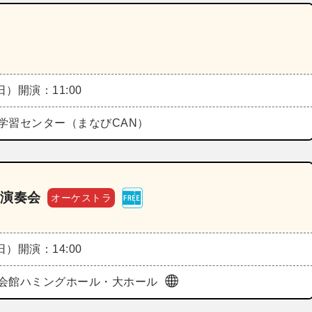
（日）
開演：11:00
学習センター（まなびCAN）
回演奏会
オーケストラ
（日）
開演：14:00
会館ハミングホール・大ホール