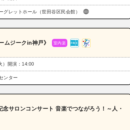
ーグレットホール（世田谷区民会館）
ニームジークin神戸》
室内楽
（火）
開演：14:00
センター
0回記念サロンコンサート 音楽でつながろう！～人・