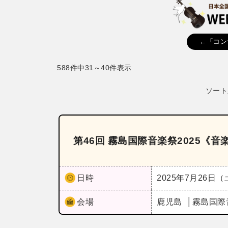
←「コン
588件中31～40件表示
ソート
第46回 霧島国際音楽祭2025《
日時
2025年7月26日
会場
鹿児島
霧島国際