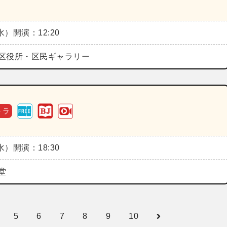
（水）
開演：12:20
区役所・区民ギャラリー
トラ
（水）
開演：18:30
堂
5
6
7
8
9
10