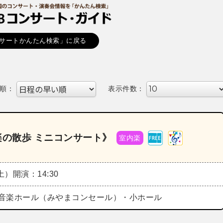
サートかんたん検索」に戻る
順：
表示件数：
音楽の散歩 ミニコンサート》
室内楽
（土）
開演：14:30
音楽ホール（みやまコンセール）・小ホール