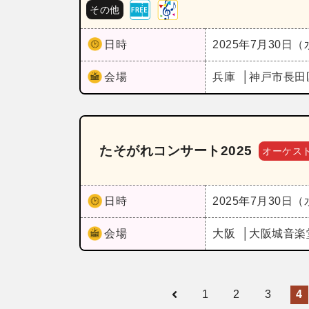
その他
日時
2025年7月30日
会場
兵庫
神戸市長田
たそがれコンサート2025
オーケス
日時
2025年7月30日
会場
大阪
大阪城音楽
1
2
3
4