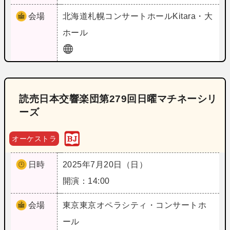
会場
北海道
札幌コンサートホールKitara・大
ホール
読売日本交響楽団第279回日曜マチネーシリ
ーズ
オーケストラ
日時
2025年7月20日（日）
開演：14:00
会場
東京
東京オペラシティ・コンサートホ
ール