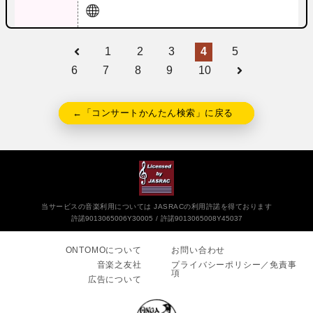
1
2
3
4
5
6
7
8
9
10
←「コンサートかんたん検索」に戻る
当サービスの音楽利用については JASRACの利用許諾を得ております
許諾9013065006Y30005
許諾9013065008Y45037
ONTOMOについて
お問い合わせ
音楽之友社
プライバシーポリシー／免責事
項
広告について