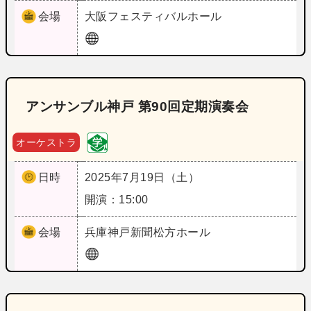
会場
大阪
フェスティバルホール
アンサンブル神戸 第90回定期演奏会
オーケストラ
日時
2025年7月19日（土）
開演：15:00
会場
兵庫
神戸新聞松方ホール