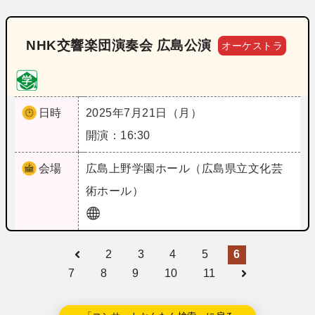
NHK交響楽団演奏会 広島公演
オーケストラ
日時
2025年7月21日（月）
開演：16:30
会場
広島
上野学園ホール（広島県立文化芸
術ホール）
2
3
4
5
6
7
8
9
10
11