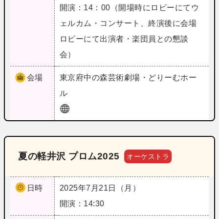
開演：14：00（開場時にロビーにてウ
ェルカム・コンサート、終演後に会場
ロビーにて出演者・楽団員との懇談
会）
会場
東京
府中の森芸術劇場・どりーむホー
ル
夏の軽井沢 プロム2025
オーケストラ
日時
2025年7月21日（月）
開演：14:30