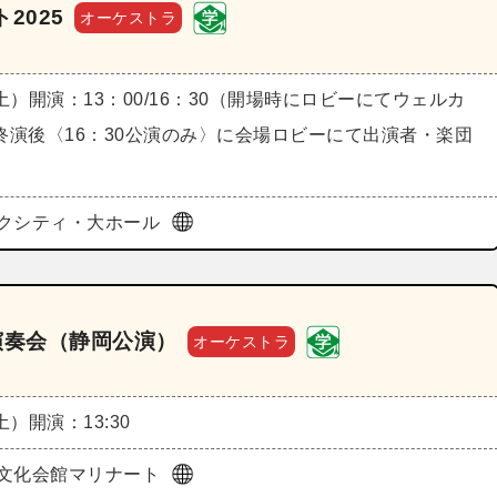
2025
オーケストラ
（土）
開演：13：00/16：30（開場時にロビーにてウェルカ
終演後〈16：30公演のみ〉に会場ロビーにて出演者・楽団
クシティ・大ホール
演奏会（静岡公演）
オーケストラ
（土）
開演：13:30
文化会館マリナート