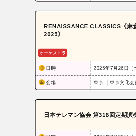
RENAISSANCE CLASSICS《麻
2025》
オーケストラ
日時
2025年7月26日
会場
東京
東京文化会
日本テレマン協会 第318回定期演