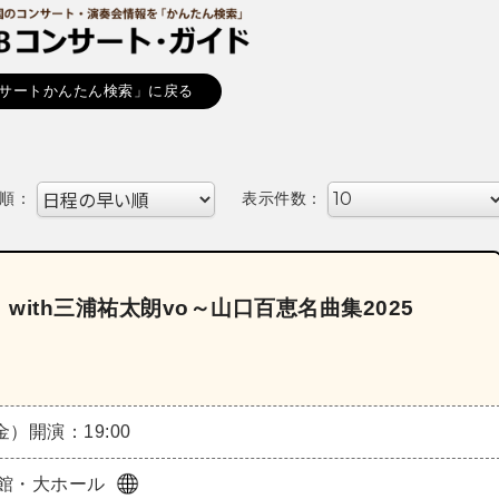
サートかんたん検索」に戻る
順：
表示件数：
ith三浦祐太朗vo～山口百恵名曲集2025
（金）
開演：19:00
館・大ホール