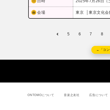
日時
2025年7月26日
会場
東京
東京文化会
5
6
7
8
←「コン
ONTOMOについて
音楽之友社
広告について