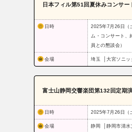
日本フィル第51回夏休みコンサート
日時
2025年7月26日
ム・コンサート、
員との懇談会）
会場
埼玉
大宮ソニッ
富士山静岡交響楽団第132回定期
日時
2025年7月26日
会場
静岡
静岡市清水