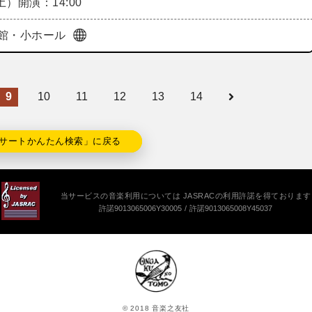
（土）
開演：14:00
館・小ホール
9
10
11
12
13
14
サートかんたん検索」に戻る
当サービスの音楽利用については JASRACの利用許諾を得ております
許諾9013065006Y30005
許諾9013065008Y45037
© 2018 音楽之友社