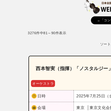
←「コン
3276件中81～90件表示
ソート
西本智実（指揮）「ノスタルジー」w
オーケストラ
日時
2025年7月25日
会場
東京
東京文化会