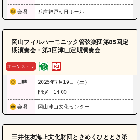
会場
兵庫
神戸朝日ホール
岡山フィルハーモニック管弦楽団第85回定
期演奏会・第3回津山定期演奏会
オーケストラ
日時
2025年7月19日（土）
開演：14:00
会場
岡山
津山文化センター
三井住友海上文化財団ときめくひととき第