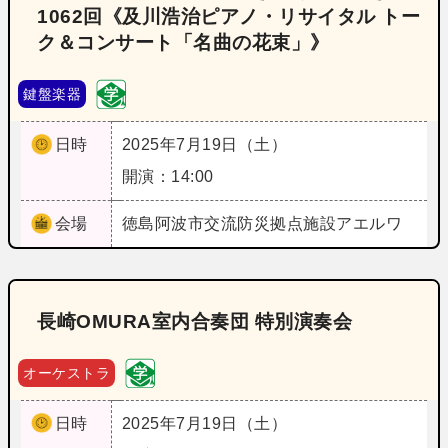
1062回《及川浩治ピアノ・リサイタル トー
ク＆コンサート「名曲の花束」》
鍵盤楽器
日時
2025年7月19日（土）
開演：14:00
会場
徳島
阿波市交流防災拠点施設アエルワ
長崎OMURA室内合奏団 特別演奏会
オーケストラ
日時
2025年7月19日（土）