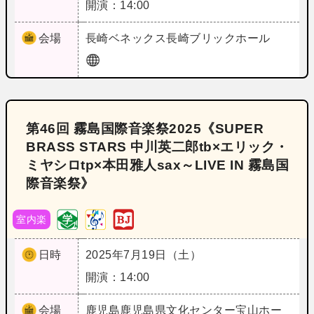
開演：14:00
会場
長崎
ベネックス長崎ブリックホール
第46回 霧島国際音楽祭2025《SUPER
BRASS STARS 中川英二郎tb×エリック・
ミヤシロtp×本田雅人sax～LIVE IN 霧島国
際音楽祭》
室内楽
日時
2025年7月19日（土）
開演：14:00
会場
鹿児島
鹿児島県文化センター宝山ホー