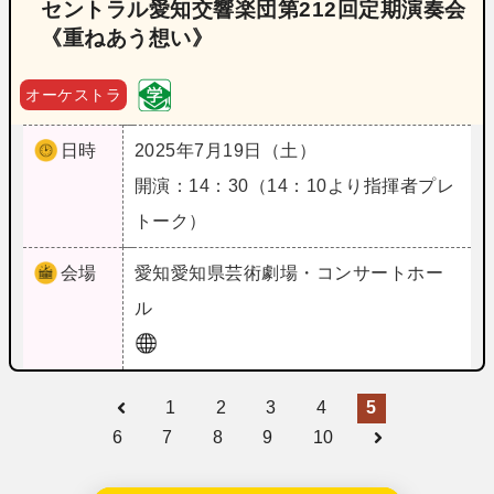
セントラル愛知交響楽団第212回定期演奏会
《重ねあう想い》
オーケストラ
日時
2025年7月19日（土）
開演：14：30（14：10より指揮者プレ
トーク）
会場
愛知
愛知県芸術劇場・コンサートホー
ル
1
2
3
4
5
6
7
8
9
10