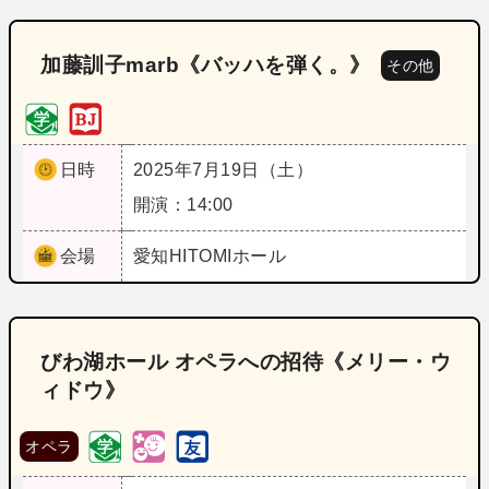
加藤訓子marb《バッハを弾く。》
その他
日時
2025年7月19日（土）
開演：14:00
会場
愛知
HITOMIホール
びわ湖ホール オペラへの招待《メリー・ウ
ィドウ》
オペラ