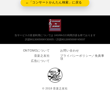
←「コンサートかんたん検索」に戻る
当サービスの音楽利用については JASRACの利用許諾を得ております
許諾9013065006Y30005
許諾9013065008Y45037
ONTOMOについて
お問い合わせ
音楽之友社
プライバシーポリシー／免責事
項
広告について
© 2018 音楽之友社