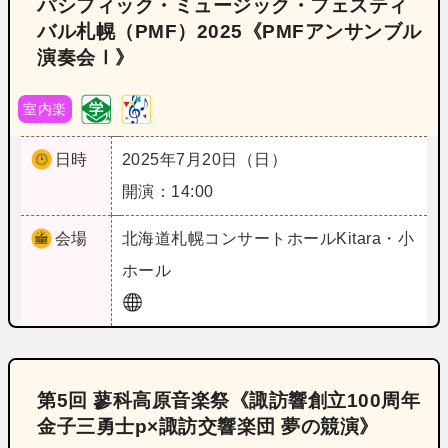
パシフィック・ミュージック・フェスティ
バル札幌（PMF）2025《PMFアンサンブル
演奏会Ⅰ》
室内楽
日時
2025年7月20日（日）
開演：14:00
会場
北海道
札幌コンサートホールKitara・小
ホール
第5回 蓼科高原音楽祭《諏訪響創立100周年
金子三勇士p×諏訪交響楽団 夢の競演》