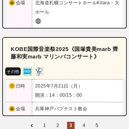
会場
北海道
札幌コンサートホールKitara・大
ホール
KOBE国際音楽祭2025《国塚貴美marb 齊
藤和実marb マリンバコンサート》
その他
日時
2025年7月21日（月）
開演：14：00/15：00
会場
兵庫
神戸バプテスト教会
1
2
3
4
5