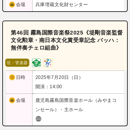
会場
兵庫
埋蔵文化財センター
第46回 霧島国際音楽祭2025《堤剛音楽監督
文化勲章・南日本文化賞受章記念 バッハ：
無伴奏チェロ組曲》
弦・管楽器
日時
2025年7月20日（日）
開演：14:00
会場
鹿児島
霧島国際音楽ホール（みやまコ
ンセール）・主ホール