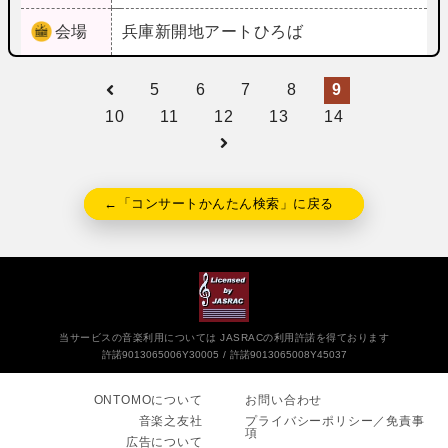
会場
兵庫
新開地アートひろば
5
6
7
8
9
10
11
12
13
14
←「コンサートかんたん検索」に戻る
当サービスの音楽利用については JASRACの利用許諾を得ております
許諾9013065006Y30005
許諾9013065008Y45037
ONTOMOについて
お問い合わせ
音楽之友社
プライバシーポリシー／免責事
項
広告について