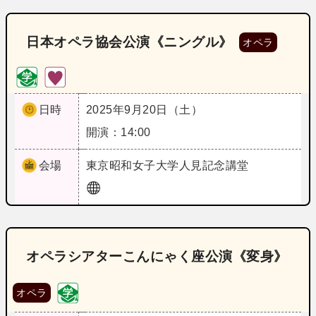
日本オペラ協会公演《ニングル》
オペラ
日時
2025年9月20日（土）
開演：14:00
会場
東京
昭和女子大学人見記念講堂
オペラシアターこんにゃく座公演《変身》
オペラ