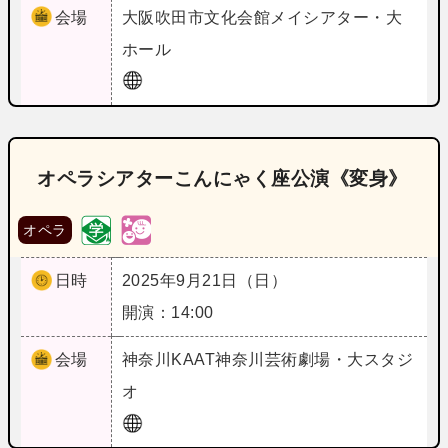
会場
大阪
吹田市文化会館メイシアター・大
ホール
オペラシアターこんにゃく座公演《変身》
オペラ
日時
2025年9月21日（日）
開演：14:00
会場
神奈川
KAAT神奈川芸術劇場・大スタジ
オ