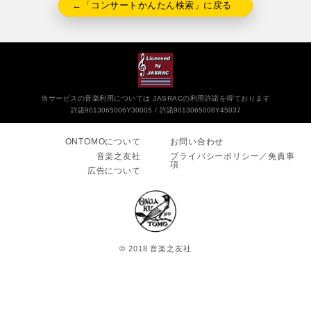
←「コンサートかんたん検索」に戻る
当サービスの音楽利用については JASRACの利用許諾を得ております
許諾9013065006Y30005
許諾9013065008Y45037
ONTOMOについて
お問い合わせ
音楽之友社
プライバシーポリシー／免責事
項
広告について
© 2018 音楽之友社