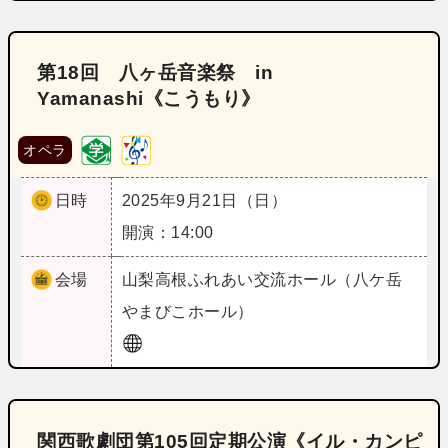
第18回 八ヶ岳音楽祭 in
Yamanashi《こうもり》
オペラ
日時
2025年9月21日（日）
開演：14:00
会場
山梨
高根ふれあい交流ホール（八ケ岳
やまびこホール）
関西歌劇団第105回定期公演《イル・カンピ