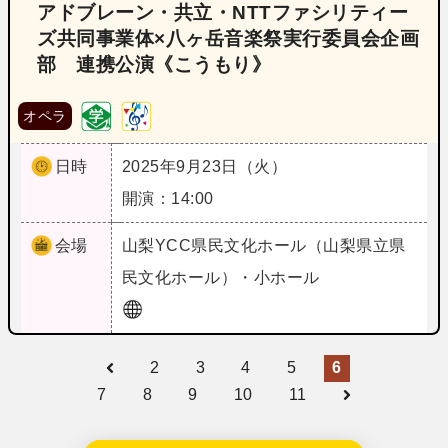
アドブレーン・共立・NTTファシリティー
ズ共同事業体×八ヶ岳音楽祭実行委員会企画
部 連携公演《こうもり》
オペラ
日時
2025年9月23日（火）
開演：14:00
会場
山梨
YCC県民文化ホール（山梨県立県
民文化ホール）・小ホール
2
3
4
5
6
7
8
9
10
11